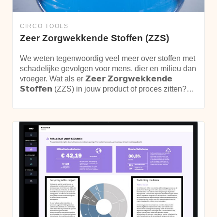
CIRCO TOOLS
Zeer Zorgwekkende Stoffen (ZZS)
We weten tegenwoordig veel meer over stoffen met
schadelijke gevolgen voor mens, dier en milieu dan
vroeger. Wat als er 𝗭𝗲𝗲𝗿 𝗭𝗼𝗿𝗴𝘄𝗲𝗸𝗸𝗲𝗻𝗱𝗲
𝗦𝘁𝗼𝗳𝗳𝗲𝗻 (ZZS) in jouw product of proces zitten?…