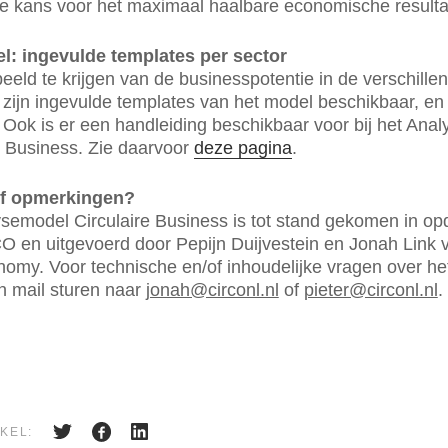
ve kans voor het maximaal haalbare economische resulta
l: ingevulde templates per sector
eld te krijgen van de businesspotentie in de verschille
 zijn ingevulde templates van het model beschikbaar, en
 Ook is er een handleiding beschikbaar voor bij het Ana
e Business. Zie daarvoor
deze pagina
.
of opmerkingen?
semodel Circulaire Business is tot stand gekomen in op
 en uitgevoerd door Pepijn Duijvestein en Jonah Link 
my. Voor technische en/of inhoudelijke vragen over he
n mail sturen naar
jonah@circonl.nl
of
pieter@circonl.nl
.
KEL: