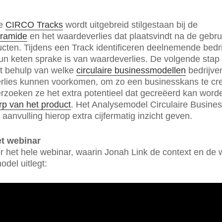
de
CIRCO Tracks
wordt uitgebreid stilgestaan bij de
ramide
en het waardeverlies dat plaatsvindt na de gebru
cten. Tijdens een Track identificeren deelnemende bedr
un keten sprake is van waardeverlies. De volgende stap 
et behulp van welke
circulaire businessmodellen
bedrijven
rlies kunnen voorkomen, om zo een businesskans te cr
zoeken ze het extra potentieel dat gecreëerd kan word
p van het product
. Het Analysemodel Circulaire Busine
 aanvulling hierop extra cijfermatig inzicht geven.
et webinar
er het hele webinar, waarin Jonah Link de context en de
odel uitlegt: