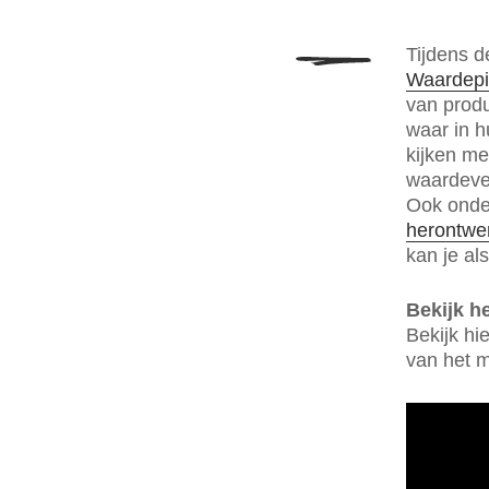
Tijdens 
Waardepi
van produ
waar in h
kijken m
waardeve
Ook onder
herontwer
kan je als
Bekijk h
Bekijk hi
van het m