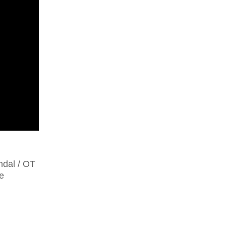
ndal / OT
e