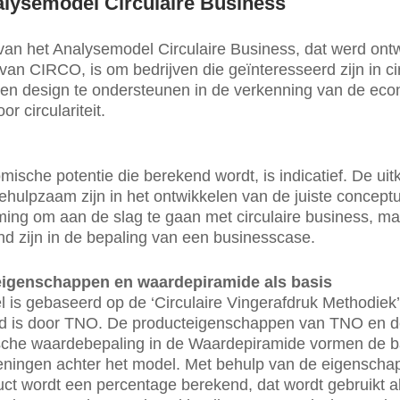
alysemodel Circulaire Business
van het Analysemodel Circulaire Business, dat werd ontw
van CIRCO, is om bedrijven die geïnteresseerd zijn in ci
 en design te ondersteunen in de verkenning van de ec
r circulariteit.
ische potentie die berekend wordt, is indicatief. De ui
hulpzaam zijn in het ontwikkelen van de juiste concept
ing om aan de slag te gaan met circulaire business, m
end zijn in de bepaling van een businesscase.
igenschappen en waardepiramide als basis
 is gebaseerd op de ‘Circulaire Vingerafdruk Methodiek’
ld is door TNO. De producteigenschappen van TNO en 
che waardebepaling in de Waardepiramide vormen de b
eningen achter het model. Met behulp van de eigenscha
ct wordt een percentage berekend, dat wordt gebruikt a