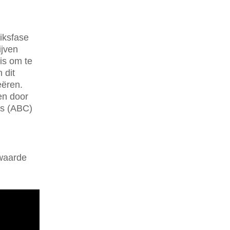
iksfase
ijven
is om te
 dit
eëren.
en door
ss (ABC)
 waarde