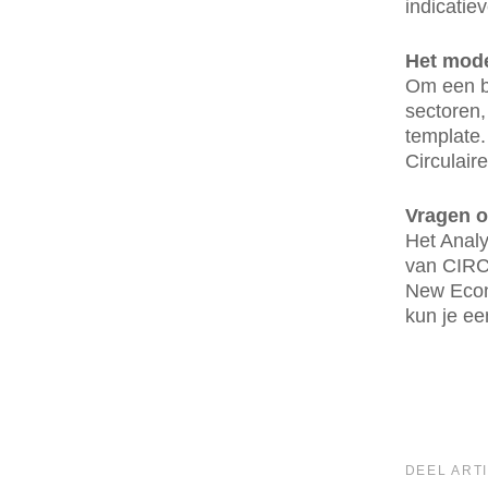
indicatie
Het mode
Om een be
sectoren,
template.
Circulair
Vragen 
Het Analy
van CIRCO
New Econo
kun je ee
DEEL ARTI