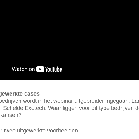
gewerkte cases
edrijven wordt in het webinar uitgebreider ingegaan: La
 Schelde Exotech. Waar liggen voor dit type bedrijven d
e kansen?
er twee uitgewerkte voorbeelden.