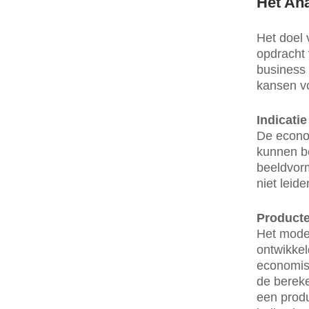
Het An
Het doel 
opdracht 
business
kansen voo
Indicatie
De econom
kunnen be
beeldvorm
niet leid
Producte
Het model
ontwikke
economis
de berek
een produ