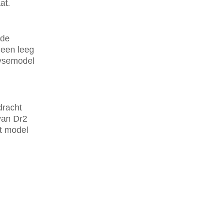
at.
nde
 een leeg
lysemodel
dracht
van Dr2
t model