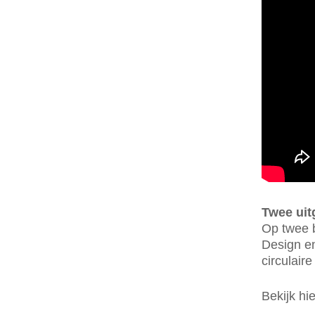
Twee uit
Op twee b
Design en
circulair
Bekijk hi