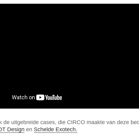
k de uitgebreide cases, die CIRCO maakte van deze bed
 OT Design
en
Schelde Exotech.