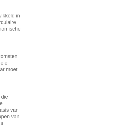
ikkeld in
rculaire
onomische
tkomsten
uele
aar moet
 die
de
asis van
ppen van
ls