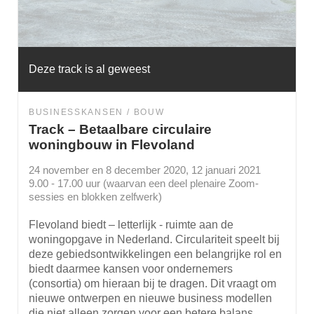
Deze track is al geweest
BUSINESSKANSEN
BOUW
Track – Betaalbare circulaire
woningbouw in Flevoland
24 november en 8 december 2020, 12 januari 2021
9.00 - 17.00 uur (waarvan een deel plenaire Zoom-
sessies en blokken zelfwerk)
Flevoland biedt – letterlijk - ruimte aan de
woningopgave in Nederland. Circulariteit speelt bij
deze gebiedsontwikkelingen een belangrijke rol en
biedt daarmee kansen voor ondernemers
(consortia) om hieraan bij te dragen. Dit vraagt om
nieuwe ontwerpen en nieuwe business modellen
die niet alleen zorgen voor een betere balans