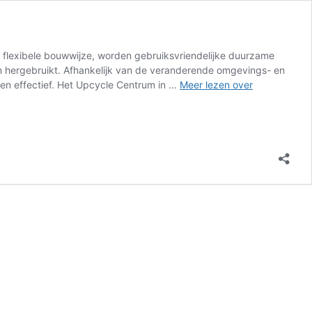
de flexibele bouwwijze, worden gebruiksvriendelijke duurzame
n hergebruikt. Afhankelijk van de veranderende omgevings- en
Modulo
 en effectief. Het Upcycle Centrum in …
Meer lezen over
milieustraten
–
Upcyclecent
Almere