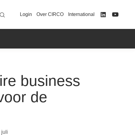
Login
Over CIRCO
International
ire business
voor de
juli