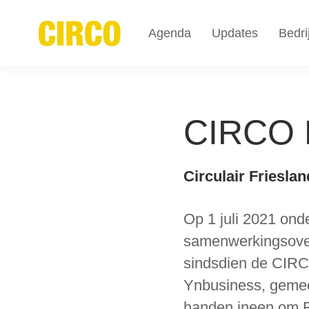
Agenda
Updates
Bedri
CIRCO H
Circulair Friesla
Op 1 juli 2021 ond
samenwerkingsover
sindsdien de CIRC
Ynbusiness, gemeen
handen ineen om F