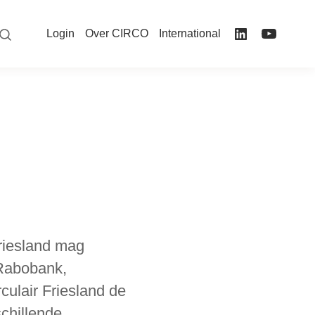
Login
Over CIRCO
International
riesland mag
Rabobank,
ulair Friesland de
chillende