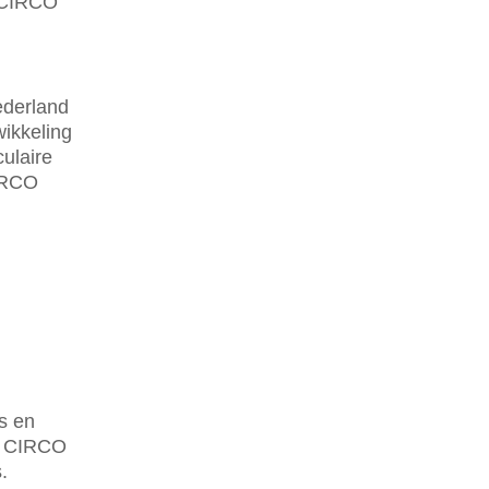
e CIRCO
ederland
wikkeling
ulaire
CIRCO
s en
n CIRCO
.