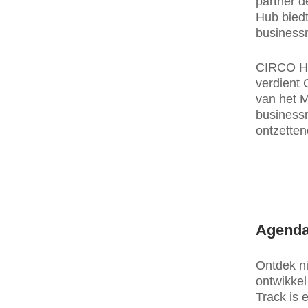
partner 
Hub biedt
businessm
CIRCO Hu
verdient C
van het M
business
ontzetten
Agenda
Ontdek ni
ontwikke
Track is