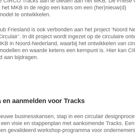
de CIRCO Tracks aan te bieden aan het MKB. De Fries
 het MKB in de regio een kans om een (her)nieuw(d)
odel te ontwikkelen.
b Friesland is ook verbonden aan het project ‘Noord N
irculair’. In dit project wordt ingezet op de circulaire ont
KB in Noord-Nederland, waarbij het ontwikkelen van circ
modellen en waarde ketens een kernpunt is. Hier kan 
d aan bijdragen.
 en aanmelden voor Tracks
euwe businesskansen, stap in een circulair designproce
l een visie en stappenplan met aankomende Tracks. Ee
 een gevalideerd workshop-programma voor ondernemers