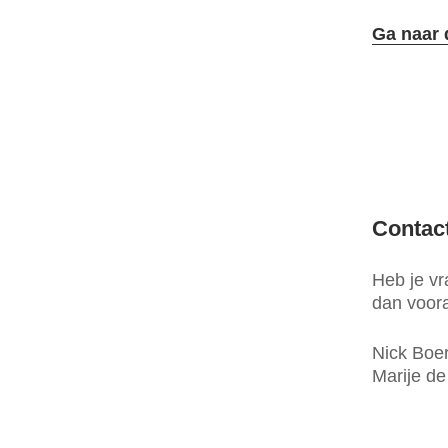
Ga naar 
Contac
Heb je v
dan voora
Nick Boe
Marije de