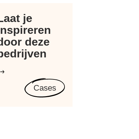
Laat je
inspireren
door deze
bedrijven
Cases