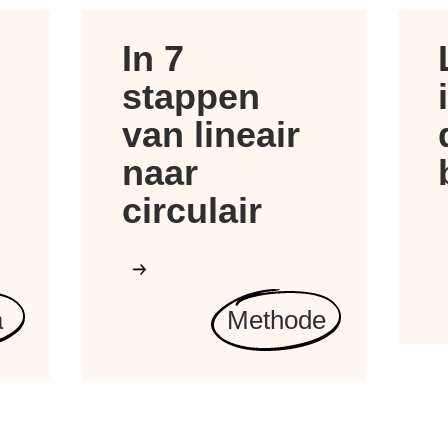
In 7
stappen
van lineair
naar
circulair
a
Methode