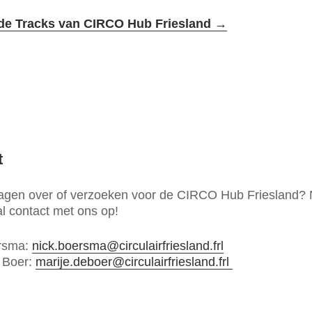
de Tracks van CIRCO Hub Friesland
→
t
ragen over of verzoeken voor de CIRCO Hub Friesland
l contact met ons op!
rsma:
nick.boersma@circulairfriesland.frl
 Boer:
marije.deboer@circulairfriesland.frl