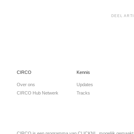
DEEL ARTI
CIRCO
Kennis
Over ons
Updates
CIRCO Hub Netwerk
Tracks
CIRCO is een programma van CLICKNL, mogelijk gemaakt do