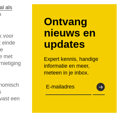
l als
n
Ontvang
nieuws en
k voor
updates
t einde
de
e met
Expert kennis, handige
nietiging
informatie en meer,
meteen in je inbox.
onomisch
s
lvast een