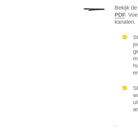
Bekijk de
PDF
. Voe
kanalen.
S
jo
ge
m
hu
en
S
w
ui
am
.