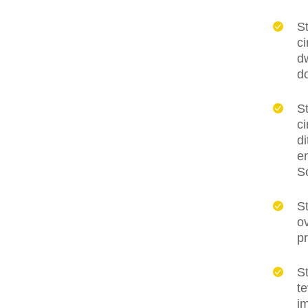
St
ci
dw
d
St
ci
d
e
S
St
ov
pr
St
te
i