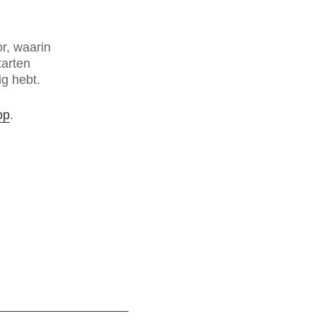
or, waarin
tarten
ig hebt.
op
.