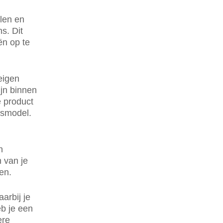
llen en
s. Dit
ën op te
eigen
ijn binnen
e product
ssmodel.
n
n van je
en.
arbij je
eb je een
ere