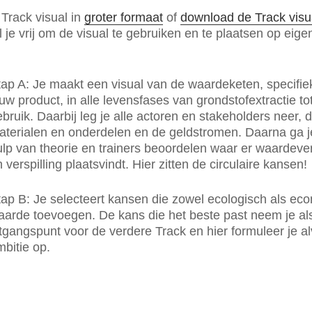
 Track visual in
groter formaat
of
download de Track visua
l je vrij om de visual te gebruiken en te plaatsen op eige
tap A: Je maakt een visual van de waardeketen, specifie
uw product, in alle levensfases van grondstofextractie to
bruik. Daarbij leg je alle actoren en stakeholders neer, 
aterialen en onderdelen en de geldstromen. Daarna ga j
lp van theorie en trainers beoordelen waar er waardever
 verspilling plaatsvindt. Hier zitten de circulaire kansen!
tap B: Je selecteert kansen die zowel ecologisch als ec
aarde toevoegen. De kans die het beste past neem je al
tgangspunt voor de verdere Track en hier formuleer je a
bitie op.