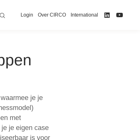
Login
Over CIRCO
International
appen
waarmee je je
sinessmodel)
men met
je je eigen case
liseerbaar is voor