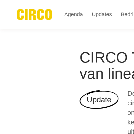
Agenda
Updates
Bedri
CIRCO T
van line
De
Update
ci
on
ke
ui