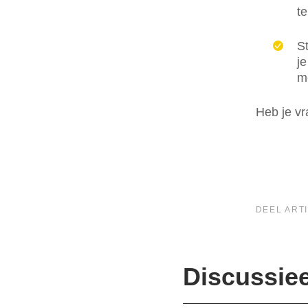
te
St
j
me
Heb je v
DEEL ARTI
Discussie