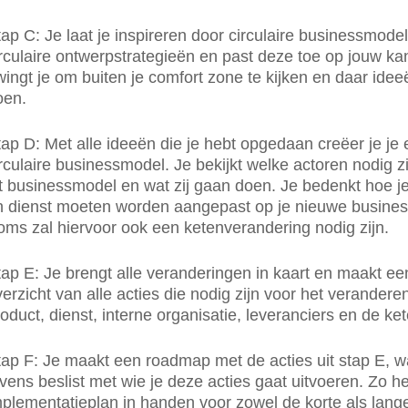
ap C: Je laat je inspireren door circulaire businessmode
rculaire ontwerpstrategieën en past deze toe op jouw kan
ingt je om buiten je comfort zone te kijken en daar idee
oen.
ap D: Met alle ideeën die je hebt opgedaan creëer je je 
rculaire businessmodel. Je bekijkt welke actoren nodig z
it businessmodel en wat zij gaan doen. Je bedenkt hoe j
n dienst moeten worden aangepast op je nieuwe busine
oms zal hiervoor ook een ketenverandering nodig zijn.
ap E: Je brengt alle veranderingen in kaart en maakt ee
erzicht van alle acties die nodig zijn voor het verandere
oduct, dienst, interne organisatie, leveranciers en de ket
ap F: Je maakt een roadmap met de acties uit stap E, wa
vens beslist met wie je deze acties gaat uitvoeren. Zo h
mplementatieplan in handen voor zowel de korte als lang