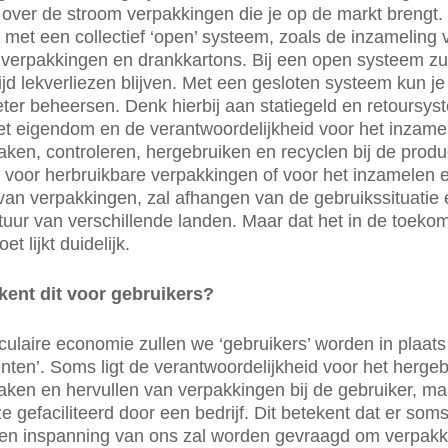
n over de stroom verpakkingen die je op de markt brengt.
met een collectief ‘open’ systeem, zoals de inzameling 
 verpakkingen en drankkartons. Bij een open systeem zul
tijd lekverliezen blijven. Met een gesloten systeem kun je
ter beheersen. Denk hierbij aan statiegeld en retoursy
et eigendom en de verantwoordelijkheid voor het inzame
en, controleren, hergebruiken en recyclen bij de produce
voor herbruikbare verpakkingen of voor het inzamelen 
van verpakkingen, zal afhangen van de gebruikssituatie 
ctuur van verschillende landen. Maar dat het in de toeko
t lijkt duidelijk.
kent dit voor gebruikers?
rculaire economie zullen we ‘gebruikers’ worden in plaats
ten’. Soms ligt de verantwoordelijkheid voor het hergeb
en en hervullen van verpakkingen bij de gebruiker, ma
e gefaciliteerd door een bedrijf. Dit betekent dat er som
d en inspanning van ons zal worden gevraagd om verpak