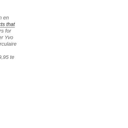
n en
ts that
s for
er Yvo
rculaire
9,95 te