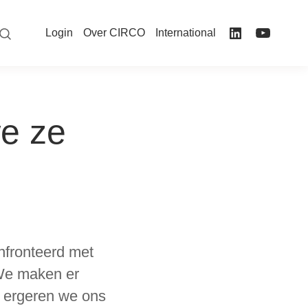
Login
Over CIRCO
International
e ze
nfronteerd met
 We maken er
k ergeren we ons