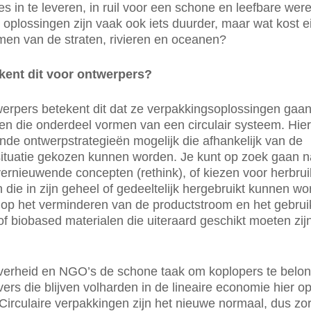
es in te leveren, in ruil voor een schone en leefbare were
e oplossingen zijn vaak ook iets duurder, maar wat kost ei
men van de straten, rivieren en oceanen?
kent dit voor ontwerpers?
erpers betekent dit dat ze verpakkingsoplossingen gaa
en die onderdeel vormen van een circulair systeem. Hierb
ende ontwerpstrategieën mogelijk die afhankelijk van de
ituatie gekozen kunnen worden. Je kunt op zoek gaan n
vernieuwende concepten (rethink), of kiezen voor herbru
 die in zijn geheel of gedeeltelijk hergebruikt kunnen wo
je op het verminderen van de productstroom en het gebrui
of biobased materialen die uiteraard geschikt moeten zij
verheid en NGO’s de schone taak om koplopers te belo
jvers die blijven volharden in de lineaire economie hier o
Circulaire verpakkingen zijn het nieuwe normaal, dus zor