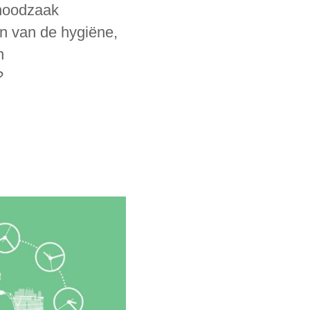
 noodzaak
n van de hygiëne,
n
?