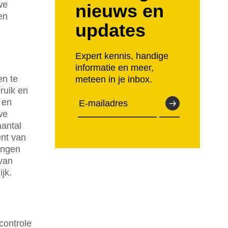
we
nieuws en
en
updates
Expert kennis, handige
informatie en meer,
en te
meteen in je inbox.
ruik en
 en
we
aantal
ent van
kingen
 van
jk.
controle