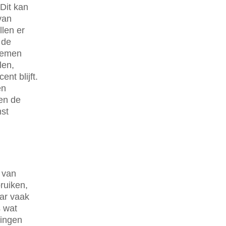
 Dit kan
van
len er
 de
stemen
len,
nt blijft.
en
en de
mst
 van
ruiken,
ar vaak
s wat
kingen