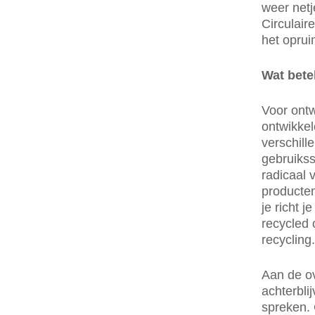
weer netj
Circulair
het oprui
Wat bete
Voor ontw
ontwikkel
verschill
gebruikss
radicaal 
producten
je richt 
recycled 
recycling.
Aan de o
achterbli
spreken. 