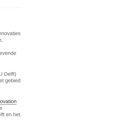
nnovaties
e,
gevende
U Delft)
het gebied
novation
s
ft en het