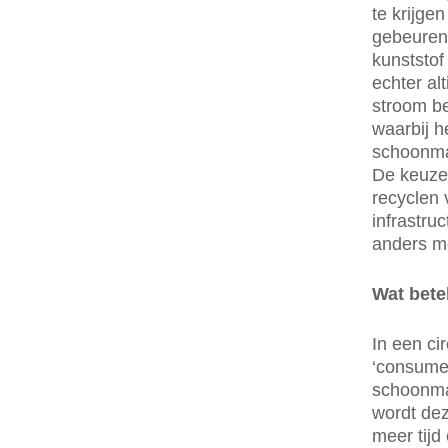
te krijge
gebeuren 
kunststof
echter al
stroom be
waarbij h
schoonmak
De keuze 
recyclen 
infrastru
anders moe
Wat bete
In een ci
‘consumen
schoonmak
wordt dez
meer tij