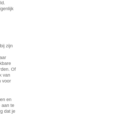
ld.
genlijk
n
ij zijn
aar
ikbare
rden. Of
k van
n voor
nen en
p aan te
g dat je