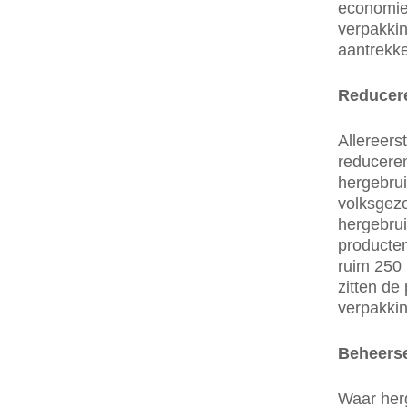
economie
verpakkin
aantrekke
Reducere
Allereers
reduceren
hergebrui
volksgezo
hergebrui
producten
ruim 250 
zitten de
verpakkin
Beheerse
Waar herg