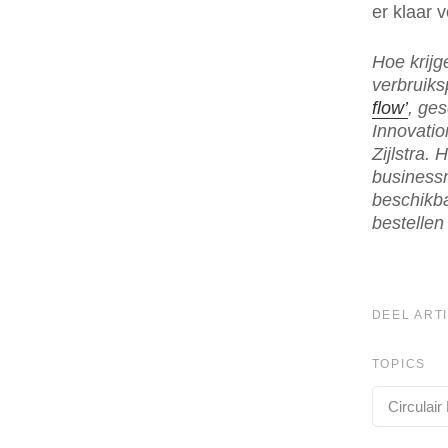
er klaar 
Hoe krijg
verbruiks
flow’
, ge
Innovatio
Zijlstra.
businessm
beschikba
bestellen 
DEEL ARTI
TOPICS
Circulair