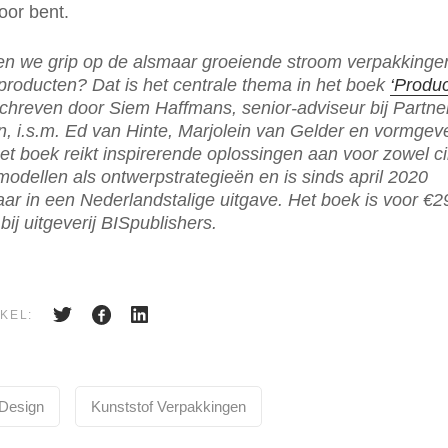
voor bent.
en we grip op de alsmaar groeiende stroom verpakkinge
producten? Dat is het centrale thema in het boek
‘Produc
schreven door Siem Haffmans, senior-adviseur bij Partner
n, i.s.m. Ed van Hinte, Marjolein van Gelder en vormgev
 Het boek reikt inspirerende oplossingen aan voor zowel ci
odellen als ontwerpstrategieën en is sinds april 2020
ar in een Nederlandstalige uitgave. Het boek is voor €2
bij uitgeverij
BISpublishers
.
KEL:
 Design
Kunststof Verpakkingen