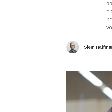
aa
on
he
vo
Siem Haffma