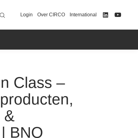
Login
Over CIRCO
International
gn Class –
producten,
 &
 | BNO