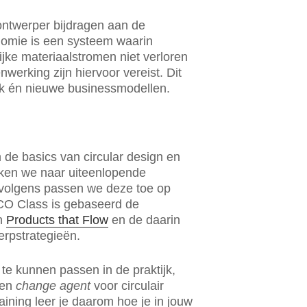
ontwerper bijdragen aan de
nomie is een systeem waarin
jke materiaalstromen niet verloren
erking zijn hiervoor vereist. Dit
ak én nieuwe businessmodellen.
n de basics van circular design en
ijken we naar uiteenlopende
rvolgens passen we deze toe op
CO Class is gebaseerd de
en
Products that Flow
en de daarin
rpstrategieën.
 te kunnen passen in de praktijk,
een
change agent
voor circulair
aining leer je daarom hoe je in jouw