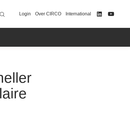
Login
Over CIRCO
International
eller
laire