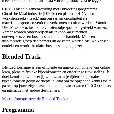
meetmethode om circulaire data van een product vast te leggen.
CIRCO biedt in samenwerking met Uitvoeringsprogramma
Circulaire Maakindustrie (UPCM) en platform HDN, een
workshopreeks (Track) aan om samen circulariteit en
materiaalpaspoorten verder te verkennen en uit te werken. Vanuit
UPCM zal de actualiteit tav materiaalpaspoorten gedeeld worden.
Verder worden onderwerpen als inkoop(-argumenten),
ontwerpkeuzes en business modellen behandeld. Met een
inspirerende groep deelnemers uit de keten worden nieuwe kansen
ontdekt en wordt circulaire business in gang gezet.
Blended Track
Blended Learning is een efficiënte en unieke combinatie van online
leren, plenaire fysieke bijeenkomsten en onderlinge uitwisseling. Je
doet kennis op wanneer jij wilt, waarna je tijdens de plenaire
bijeenkomsten gelijk de diepte in kunt om de opgedane kennis toe te
passen op jouw eigen case, met behulp van ervaren CIRCO-trainers
en interactie met andere deelnemers.
Meer informatie over de Blended Track >
Programma