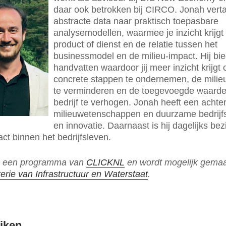
daar ook betrokken bij CIRCO. Jonah verta
abstracte data naar praktisch toepasbare
analysemodellen, waarmee je inzicht krijgt 
product of dienst en de relatie tussen het
businessmodel en de milieu-impact. Hij bie
handvatten waardoor jij meer inzicht krijgt
concrete stappen te ondernemen, de milie
te verminderen en de toegevoegde waarde 
bedrijf te verhogen. Jonah heeft een achte
milieuwetenschappen en duurzame bedrij
en innovatie. Daarnaast is hij dagelijks be
t binnen het bedrijfsleven.
 een programma van
CLICKNL
en wordt mogelijk gemaa
terie van Infrastructuur en Waterstaat
.
jken