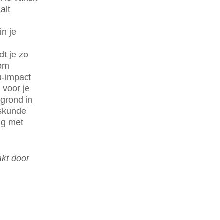
alt
in je
dt je zo
 om
u-impact
voor je
rgrond in
fskunde
zig met
kt door