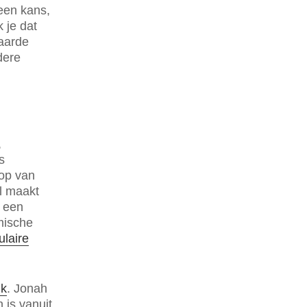
een kans,
 je dat
aarde
dere
,
s
oop van
l maakt
 een
mische
ulaire
nk
. Jonah
 is vanuit