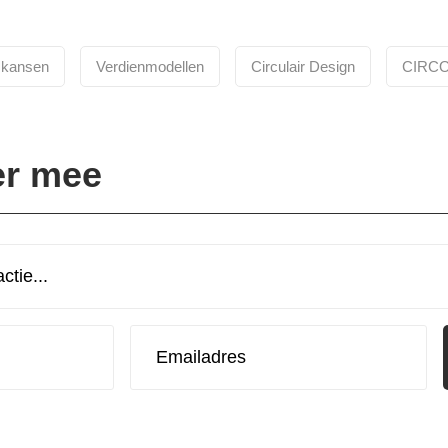
skansen
Verdienmodellen
Circulair Design
CIRCO
er mee