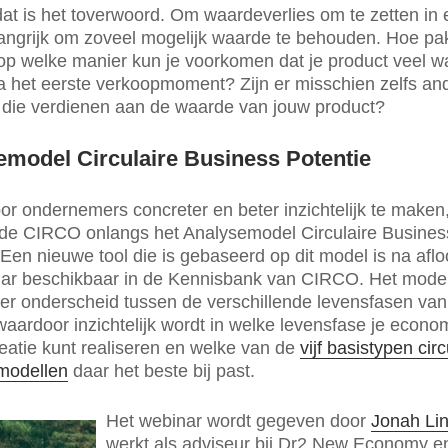
at is het toverwoord. Om waardeverlies om te zetten in 
langrijk om zoveel mogelijk waarde te behouden. Hoe pak
p welke manier kun je voorkomen dat je product veel w
na het eerste verkoopmoment? Zijn er misschien zelfs an
 die verdienen aan de waarde van jouw product?
emodel Circulaire Business Potentie
or ondernemers concreter en beter inzichtelijk te maken
lde CIRCO onlangs het Analysemodel Circulaire Busines
 Een nieuwe tool die is gebaseerd op dit model is na afl
nar beschikbaar in de Kennisbank van CIRCO. Het mode
r onderscheid tussen de verschillende levensfasen van
waardoor inzichtelijk wordt in welke levensfase je econo
atie kunt realiseren en welke van de
vijf basistypen circ
modellen
daar het beste bij past.
Het webinar wordt gegeven door
Jonah Li
werkt als adviseur bij Dr2 New Economy en