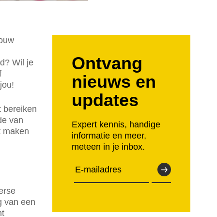
jouw
Ontvang
d? Wil je
f
nieuws en
jou!
updates
t bereiken
de van
Expert kennis, handige
nt maken
informatie en meer,
meteen in je inbox.
erse
g van een
nt