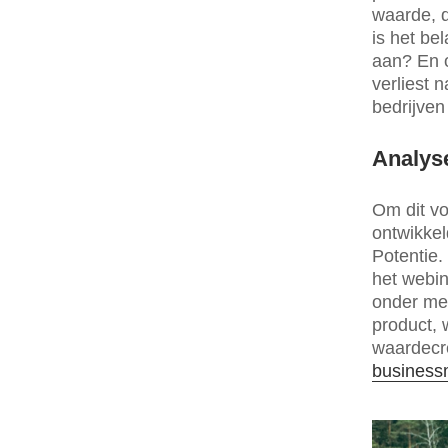
waarde, d
is het be
aan? En o
verliest 
bedrijven
Analys
Om dit vo
ontwikke
Potentie.
het webi
onder mee
product, 
waardecre
business