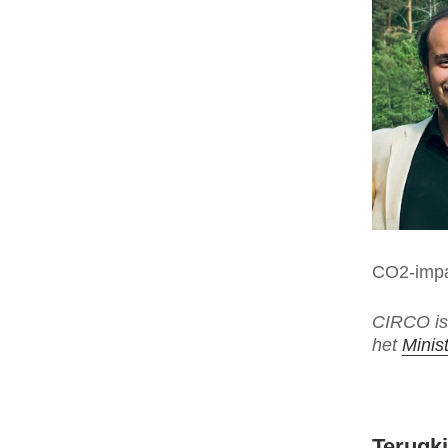
CO2-impac
CIRCO is
het
Minis
Terugki