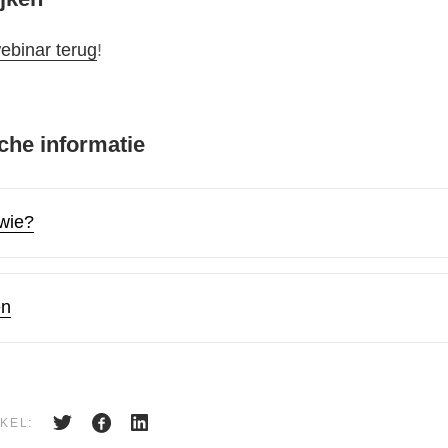
webinar terug
!
che informatie
wie?
en
KEL: