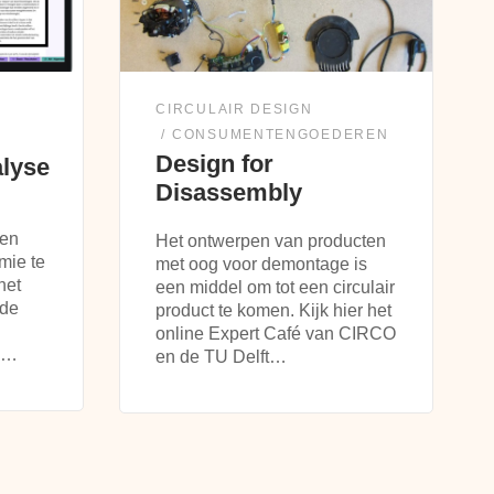
CIRCULAIR DESIGN
CONSUMENTENGOEDEREN
Design for
lyse
Disassembly
een
Het ontwerpen van producten
mie te
met oog voor demontage is
het
een middel om tot een circulair
 de
product te komen. Kijk hier het
online Expert Café van CIRCO
n.…
en de TU Delft…