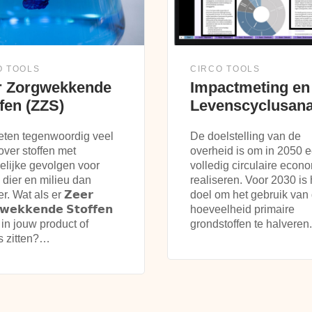
O TOOLS
CIRCO TOOLS
r Zorgwekkende
Impactmeting en
fen (ZZS)
Levenscyclusana
ten tegenwoordig veel
De doelstelling van de
over stoffen met
overheid is om in 2050 
elijke gevolgen voor
volledig circulaire econo
 dier en milieu dan
realiseren. Voor 2030 is 
r. Wat als er 𝗭𝗲𝗲𝗿
doel om het gebruik van
𝘄𝗲𝗸𝗸𝗲𝗻𝗱𝗲 𝗦𝘁𝗼𝗳𝗳𝗲𝗻
hoeveelheid primaire
in jouw product of
grondstoffen te halvere
s zitten?…