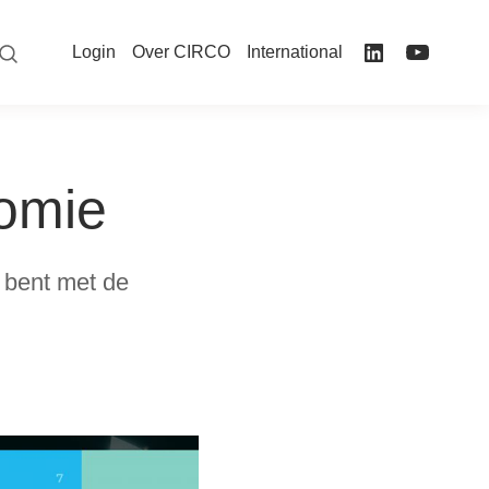
Login
Over CIRCO
International
nomie
d bent met de