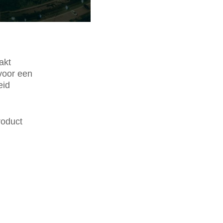
akt
voor een
eid
roduct