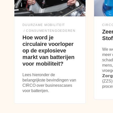
DUURZAME MOBILITEIT
CIRC
Zee
CONSUMENTENGOEDEREN
Hoe word je
Stof
circulaire voorloper
We we
op de explosieve
meer 
markt van batterijen
schad
voor mobiliteit?
mens,
vroege
Lees hieronder de
𝗭𝗼𝗿𝗴
belangrijkste bevindingen van
(ZZS) 
CIRCO over businesscases
proce
voor batterijen.