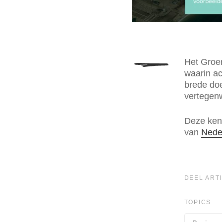
Het Groe
waarin ac
brede doe
vertegenw
Deze kenn
van
Neder
DEEL ARTI
TOPICS